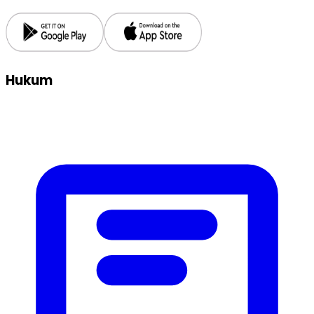
Hukum