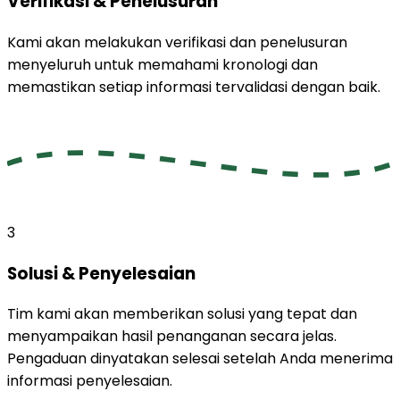
Verifikasi & Penelusuran
Kami akan melakukan verifikasi dan penelusuran
menyeluruh untuk memahami kronologi dan
memastikan setiap informasi tervalidasi dengan baik.
3
Solusi & Penyelesaian
Tim kami akan memberikan solusi yang tepat dan
menyampaikan hasil penanganan secara jelas.
Pengaduan dinyatakan selesai setelah Anda menerima
informasi penyelesaian.