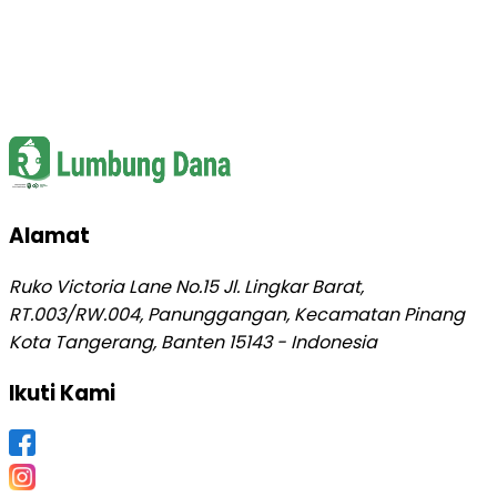
Alamat
Ruko Victoria Lane No.15 Jl. Lingkar Barat,
RT.003/RW.004, Panunggangan, Kecamatan Pinang
Kota Tangerang, Banten 15143 - Indonesia
Ikuti Kami