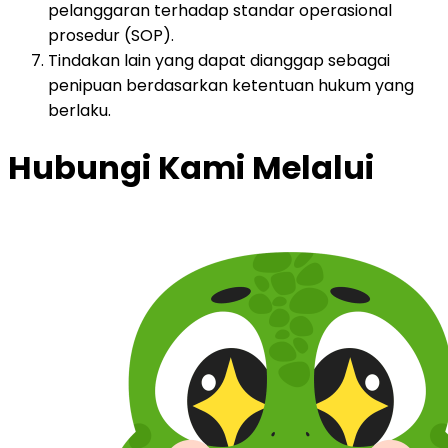
pelanggaran terhadap standar operasional
prosedur (SOP).
Tindakan lain yang dapat dianggap sebagai
penipuan berdasarkan ketentuan hukum yang
berlaku.
Hubungi Kami Melalui