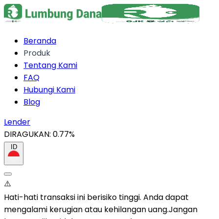
Beranda
Produk
Tentang Kami
FAQ
Hubungi Kami
Blog
Lender
DIRAGUKAN: 0.77%
ID
⚠️
Hati-hati transaksi ini berisiko tinggi. Anda dapat
mengalami kerugian atau kehilangan uang.
Jangan