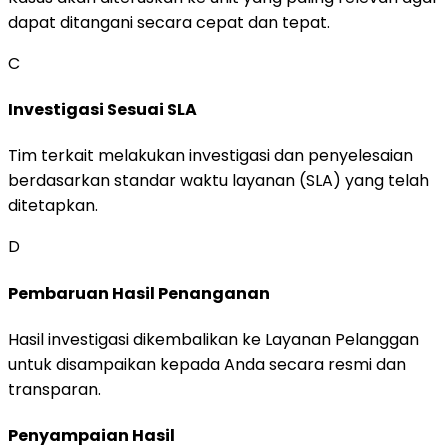
dapat ditangani secara cepat dan tepat.
C
Investigasi Sesuai SLA
Tim terkait melakukan investigasi dan penyelesaian
berdasarkan standar waktu layanan (SLA) yang telah
ditetapkan.
D
Pembaruan Hasil Penanganan
Hasil investigasi dikembalikan ke Layanan Pelanggan
untuk disampaikan kepada Anda secara resmi dan
transparan.
Penyampaian Hasil