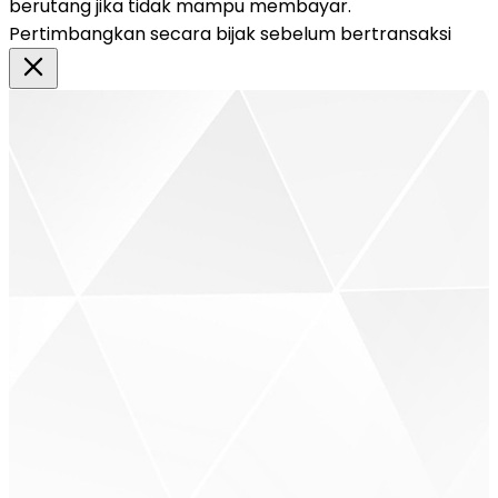
berutang jika tidak mampu membayar.
Pertimbangkan secara bijak sebelum bertransaksi