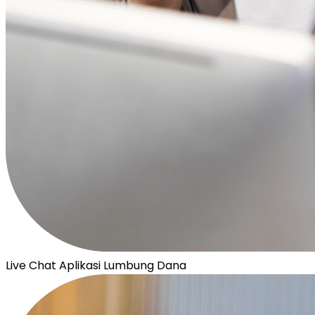
Live Chat Aplikasi Lumbung Dana