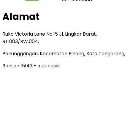
Alamat
Ruko Victoria Lane No.15 Jl. Lingkar Barat,
RT.003/RW.004,
Panunggangan, Kecamatan Pinang, Kota Tangerang,
Banten 15143 - Indonesia