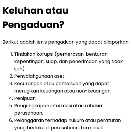
Keluhan atau
Pengaduan?
Berikut adalah jenis pengaduan yang dapat dilaporkan:
Tindakan korupsi (pemerasan, benturan
kepentingan, suap, dan penerimaan yang tidak
sah).
Penyalahgunaan aset.
Kecurangan atau pemalsuan yang dapat
merugikan keuangan atau non-keuangan.
Penipuan.
Pengungkapan informasi atau rahasia
perusahaan.
Pelanggaran terhadap hukum atau peraturan
yang berlaku di perusahaan, termasuk