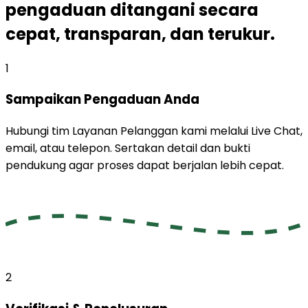
pengaduan ditangani secara
cepat, transparan, dan terukur.
1
Sampaikan Pengaduan Anda
Hubungi tim Layanan Pelanggan kami melalui Live Chat,
email, atau telepon. Sertakan detail dan bukti
pendukung agar proses dapat berjalan lebih cepat.
2